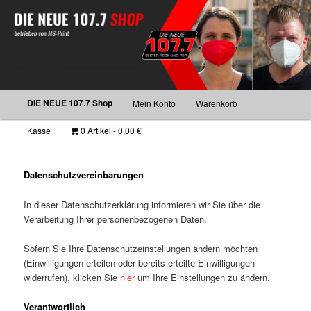
Hauptmenü
DIE NEUE 107.7 Shop
Mein Konto
Warenkorb
Zum
Zum
Kasse
0 Artikel
0,00 €
primären
sekundären
Inhalt
Inhalt
Datenschutzvereinbarungen
springen
springen
In dieser Datenschutzerklärung informieren wir Sie über die
Verarbeitung Ihrer personenbezogenen Daten.
Sofern Sie Ihre Datenschutzeinstellungen ändern möchten
(Einwilligungen erteilen oder bereits erteilte Einwilligungen
widerrufen), klicken Sie
hier
um Ihre Einstellungen zu ändern.
Verantwortlich